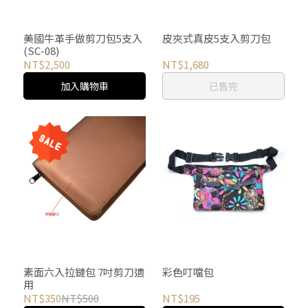
美國牛革手做剪刀包5支入
皮夾式真皮5支入剪刀包
(SC-08)
NT$2,500
NT$1,680
加入購物車
已售完
素面六入拉鏈包 7吋剪刀適
彩色叮噹包
用
NT$350
NT$500
NT$195